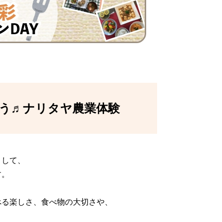
う♬
ナリタヤ農業体験
として、
す。
べる楽しさ、食べ物の大切さや、