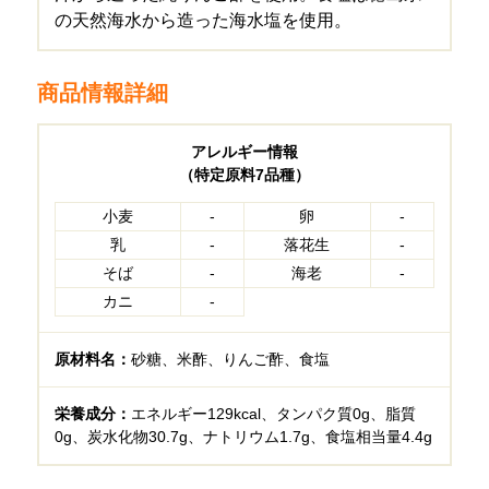
の天然海水から造った海水塩を使用。
商品情報詳細
アレルギー情報
（特定原料7品種）
小麦
-
卵
-
乳
-
落花生
-
そば
-
海老
-
カニ
-
原材料名：
砂糖、米酢、りんご酢、食塩
栄養成分：
エネルギー129kcal、タンパク質0g、脂質
0g、炭水化物30.7g、ナトリウム1.7g、食塩相当量4.4g