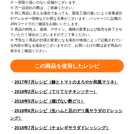
※ 一部取り扱いのない店舗がございます。
※ 万一品切れの際は、ご容赦ください。
※ 同じ商品に見える場合であっても、製造工場の違いにより栄養成分
やアレルギー情報などが異なる事がございます。パッケージに記載の
JANコードでのご確認をお願いいたします。
※ 商品の特性上、規格、デザイン、価格の変更および販売を終了させ
ていただく場合がございますのでご了承ください。
※ 予告なく商品の仕様が変更になる場合や地域によって記載されてい
る内容が異なる場合がございますので、お買い上げの際は必ず商品の
表示をご確認ください。
この商品を使用したレシピ
2017年7月レシピ（鯵とトマトのまろやか和風マリネ）
2018年2月レシピ（てりてりチキンソテー）
2018年5月レシピ（揚げない酢どり）
2018年6月レシピ（生ハムと豆のデリ風サラダのドレッシ
ング）
2018年7月レシピ（チョレギサラダドレッシング）