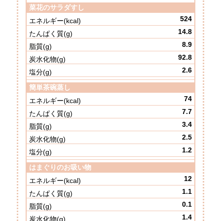
菜花のサラダすし
524
14.8
8.9
92.8
2.6
簡単茶碗蒸し
74
7.7
3.4
2.5
1.2
はまぐりのお吸い物
12
1.1
0.1
1.4