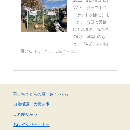
2022年11月6日(日)
第17回 クラフトマ
ーケットを開催しま
した。 当日は天気
にも恵まれ、気持ち
の良い秋晴れのも
と、124ブースの出
第
展となりました。…
続きを読む
17
回
ク
ラ
フ
手打ちうどんの店「さくへい」
ト
マ
自然循環「大松農場」
ー
ふれ愛交差点
ケ
ッ
ちばぎんパートナー