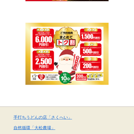
手打ちうどんの店「さくへい」
自然循環「大松農場」