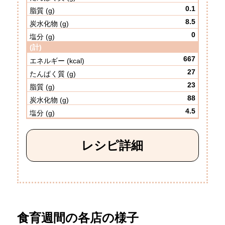
0.1
8.5
0
(計)
667
27
23
88
4.5
レシピ詳細
食育週間の各店の様子