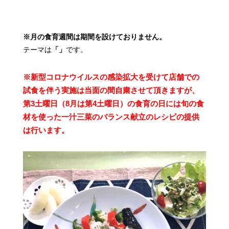
※月の食育週間は期間を設けておりません。
テーマは
「」
です。
※新型コロナウイルスの感染拡大を受けて
店舗での
試食を伴う実施は当面の間自粛させて頂きますが、
第3土曜日（8月は第4土曜日）の食育の日には
旬の食
材を使った一汁三菜のバランス献立のレシピの
提供
は行います。