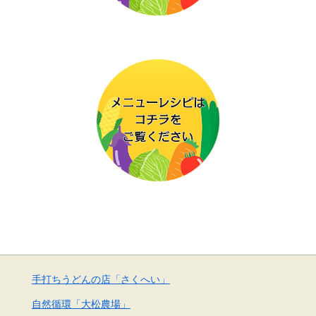
手打ちうどんの店「さくへい」
自然循環「大松農場」