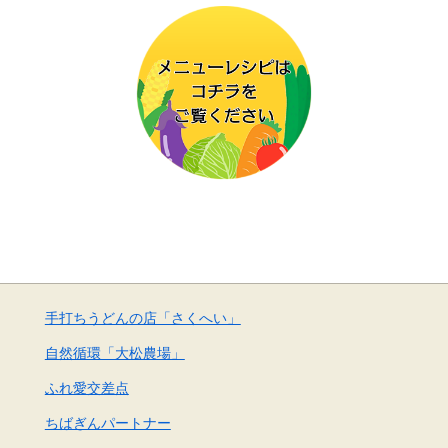
手打ちうどんの店「さくへい」
自然循環「大松農場」
ふれ愛交差点
ちばぎんパートナー