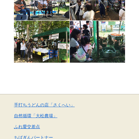
手打ちうどんの店「さくへい」
自然循環「大松農場」
ふれ愛交差点
ちばぎんパートナー