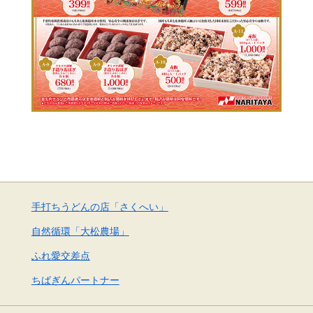
手打ちうどんの店「さくへい」
自然循環「大松農場」
ふれ愛交差点
ちばぎんパートナー